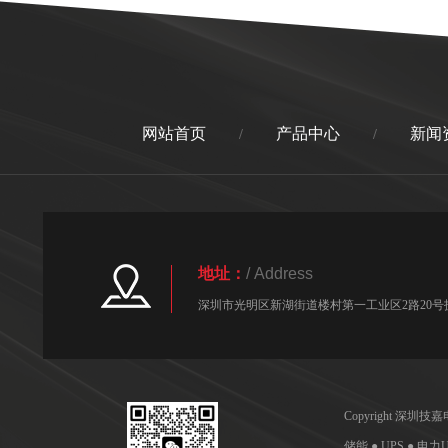
网站首页
产品中心
新闻
/
/
地址：
/ Address
深圳市光明区新湖街道楼村第一工业区2路20号技
Copyright 深
储能 ● UPS ● 电力