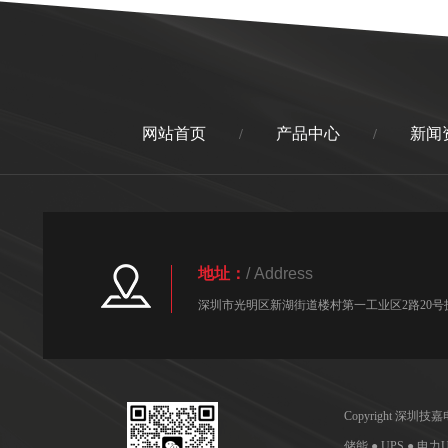
网站首页
产品中心
新闻
/
/
地址：
/ Address
深圳市光明区新湖街道楼村第一工业区2路20号技
Copyright 深
储能 ● UPS ● 电力