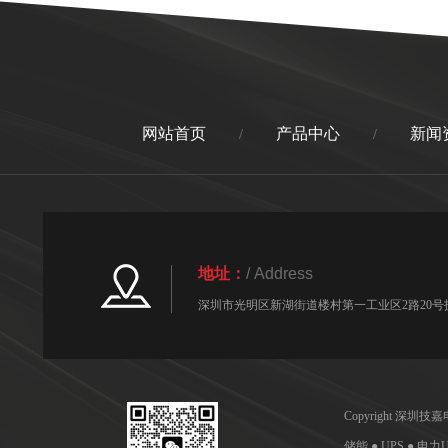
网站首页
产品中心
新闻
/
/
地址：
/ Address
深圳市光明区新湖街道楼村第一工业区2路20号技
Copyright 深
储能 ● UPS ● 电力